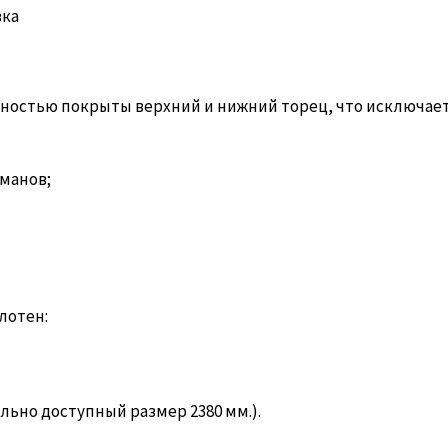
вка
Полностью покрыты верхний и нижний торец, что исключае
рманов;
лотен:
мально доступный размер 2380 мм.).