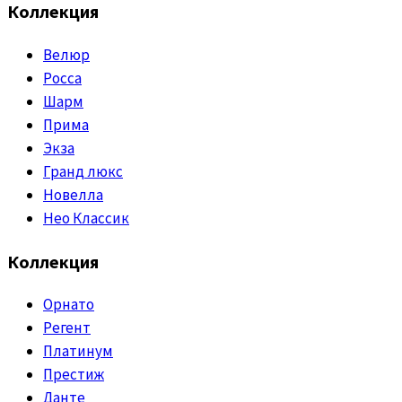
Коллекция
Велюр
Росса
Шарм
Прима
Экза
Гранд люкс
Новелла
Нео Классик
Коллекция
Орнато
Регент
Платинум
Престиж
Данте