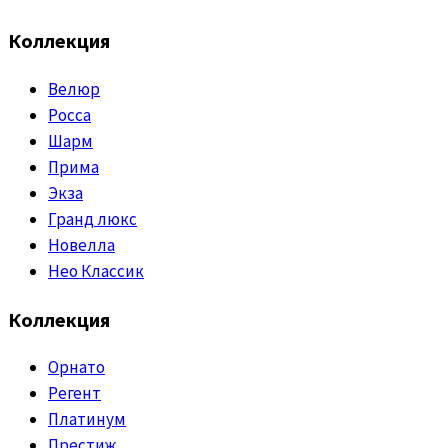
Коллекция
Велюр
Росса
Шарм
Прима
Экза
Гранд люкс
Новелла
Нео Классик
Коллекция
Орнато
Регент
Платинум
Престиж