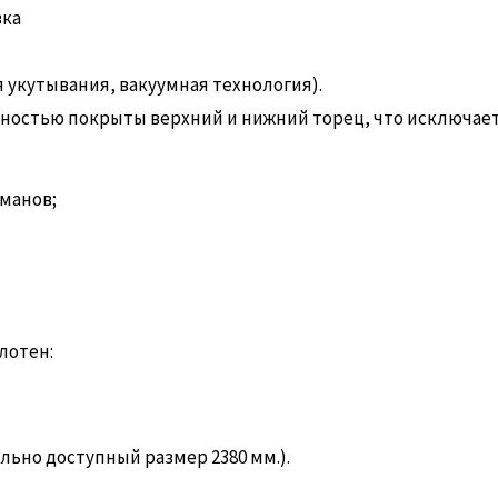
вка
укутывания, вакуумная технология).
Полностью покрыты верхний и нижний торец, что исключае
рманов;
лотен:
мально доступный размер 2380 мм.).