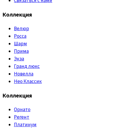
Связаться с нами
Коллекция
Велюр
Росса
Шарм
Прима
Экза
Гранд люкс
Новелла
Нео Классик
Коллекция
Орнато
Регент
Платинум