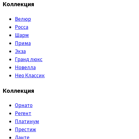
Коллекция
Велюр
Росса
Шарм
Прима
Экза
Гранд люкс
Новелла
Нео Классик
Коллекция
Орнато
Регент
Платинум
Престиж
Данте