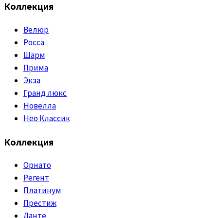
Коллекция
Велюр
Росса
Шарм
Прима
Экза
Гранд люкс
Новелла
Нео Классик
Коллекция
Орнато
Регент
Платинум
Престиж
Данте