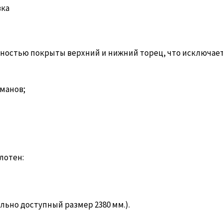
вка
Полностью покрыты верхний и нижний торец, что исключае
рманов;
лотен:
мально доступный размер 2380 мм.).