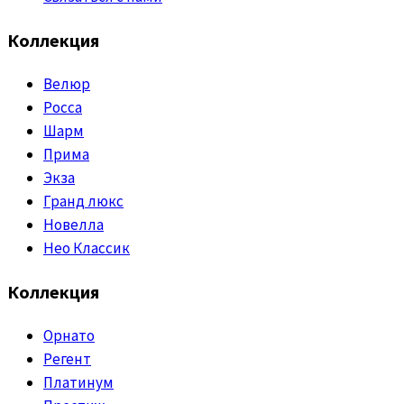
Коллекция
Велюр
Росса
Шарм
Прима
Экза
Гранд люкс
Новелла
Нео Классик
Коллекция
Орнато
Регент
Платинум