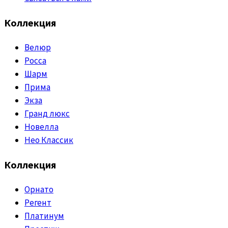
Коллекция
Велюр
Росса
Шарм
Прима
Экза
Гранд люкс
Новелла
Нео Классик
Коллекция
Орнато
Регент
Платинум