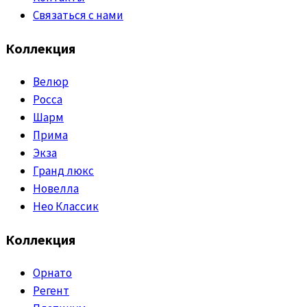
Связаться с нами
Коллекция
Велюр
Росса
Шарм
Прима
Экза
Гранд люкс
Новелла
Нео Классик
Коллекция
Орнато
Регент