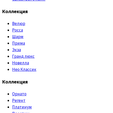
Коллекция
Велюр
Росса
Шарм
Прима
Экза
Гранд люкс
Новелла
Нео Классик
Коллекция
Орнато
Регент
Платинум